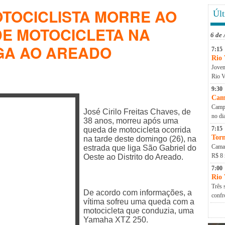
OTOCICLISTA MORRE AO
Últ
E MOTOCICLETA NA
6 de
GA AO AREADO
7:15
Rio 
Jovem
Rio V
9:30
Cam
Campa
José Cirilo Freitas Chaves, de
no di
38 anos, morreu após uma
7:15
queda de motocicleta ocorrida
Torn
na tarde deste domingo (26), na
Camap
estrada que liga São Gabriel do
R$ 8 
Oeste ao Distrito do Areado.
7:00
Rio
Três 
De acordo com informações, a
conf
vítima sofreu uma queda com a
motocicleta que conduzia, uma
Yamaha XTZ 250.