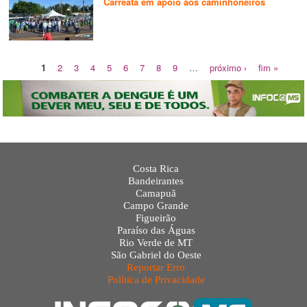
Carreata em apoio aos caminhoneiros
1
2
3
4
5
6
7
8
9
…
próximo ›
fim »
Costa Rica
Bandeirantes
Camapuã
Campo Grande
Figueirão
Paraíso das Águas
Rio Verde de MT
São Gabriel do Oeste
Reportar Erro
Política de Privacidade