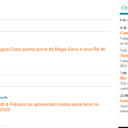
Últ
4 de
9:30
Cam
Campa
no di
Água Clara acerta quina da Mega-Sena e leva R$ 46
7:15
Torn
Camap
R$ 8 
7:00
Rio
Três 
conf
22:0
Pardo
Lote
ti & Fabiano se apresentam nesta sexta-feira na
Apost
 2026
fatur