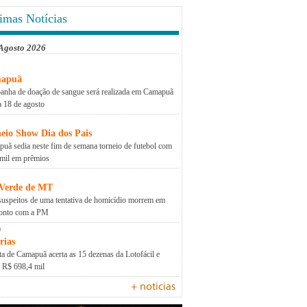
imas Notícias
 Agosto 2026
apuã
nha de doação de sangue será realizada em Camapuã
a 18 de agosto
eio Show Dia dos Pais
uã sedia neste fim de semana torneio de futebol com
mil em prêmios
 Verde de MT
suspeitos de uma tentativa de homicídio morrem em
ronto com a PM
0
rias
a de Camapuã acerta as 15 dezenas da Lotofácil e
a R$ 698,4 mil
+ noticias