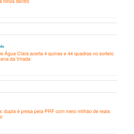
s filhos dentro
ada
e Água Clara acerta 4 quinas e 44 quadras no sorteio
ena da Virada
: dupla é presa pela PRF com meio milhão de reais
ro