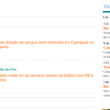
Últ
6 de
7:15
Rio 
Jovem
Rio V
e doação de sangue será realizada em Camapuã no
9:30
gosto
Cam
Campa
no di
7:15
Torn
Dia dos Pais
Camap
dia neste fim de semana torneio de futebol com R$ 8
R$ 8 
mios
7:00
Rio
Três 
conf