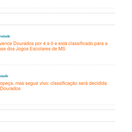
entude
nce Dourados por 4 a 0 e está classificado para a
ase dos Jogos Escolares de MS
ntude
peça, mas segue vivo: classificação será decidida
a Dourados