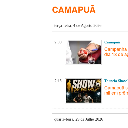
CAMAPUÃ
terça-feira, 4 de Agosto 2026
9:30
Camapuã
Campanha d
dia 18 de a
7:15
Torneio Show 
Camapuã se
mil em prê
quarta-feira, 29 de Julho 2026