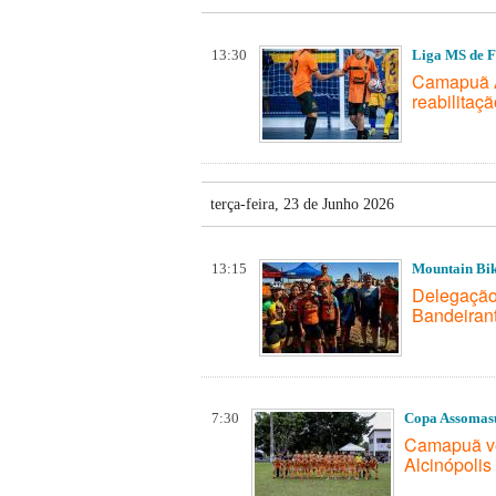
13:30
Liga MS de F
Camapuã A
reabilitaç
terça-feira, 23 de Junho 2026
13:15
Mountain Bi
Delegação
Bandeiran
7:30
Copa Assomas
Camapuã ve
Alcinópolis