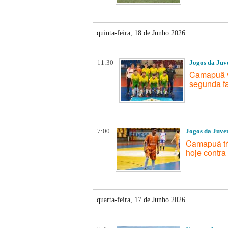
quinta-feira, 18 de Junho 2026
11:30
Jogos da Juv
Camapuã ve
segunda f
7:00
Jogos da Juve
Camapuã tro
hoje contr
quarta-feira, 17 de Junho 2026