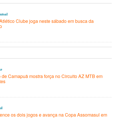
utsal
tlético Clube joga neste sábado em busca da
ão
ke
 de Camapuã mostra força no Circuito AZ MTB em
tes
ul
nce os dois jogos e avança na Copa Assomasul em