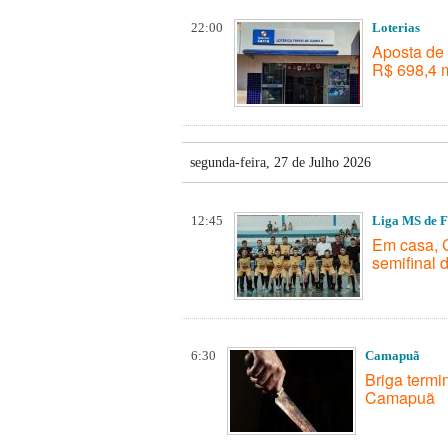
22:00
Loterias
Aposta de 
R$ 698,4 m
segunda-feira, 27 de Julho 2026
12:45
Liga MS de F
Em casa, C
semifinal 
6:30
Camapuã
Briga term
Camapuã