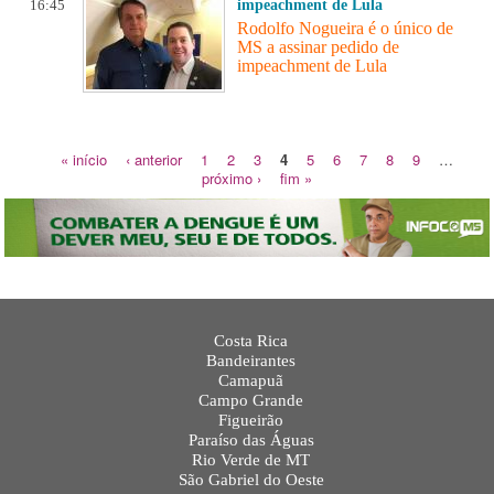
16:45
impeachment de Lula
Rodolfo Nogueira é o único de
MS a assinar pedido de
impeachment de Lula
« início
‹ anterior
1
2
3
4
5
6
7
8
9
…
próximo ›
fim »
Costa Rica
Bandeirantes
Camapuã
Campo Grande
Figueirão
Paraíso das Águas
Rio Verde de MT
São Gabriel do Oeste